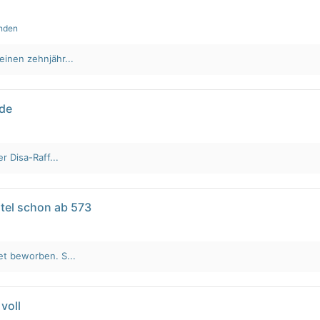
unden
einen zehnjähr...
lde
r Disa-Raff...
tel schon ab 573
et beworben. S...
voll