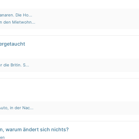
anaren. Die Ho...
an den Mietwohn...
tergetaucht
die Britin. S...
to, in der Nac...
n, warum ändert sich nichts?
gen