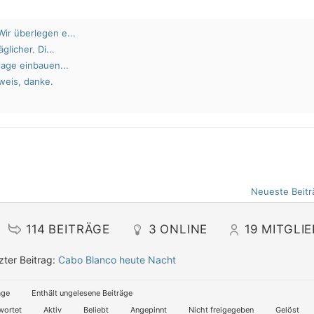
ir überlegen e...
glicher. Di...
lage einbauen...
weis, danke.
Neueste Beitr
114
BEITRÄGE
3
ONLINE
19
MITGLI
zter Beitrag:
Cabo Blanco heute Nacht
äge
Enthält ungelesene Beiträge
wortet
Aktiv
Beliebt
Angepinnt
Nicht freigegeben
Gelöst