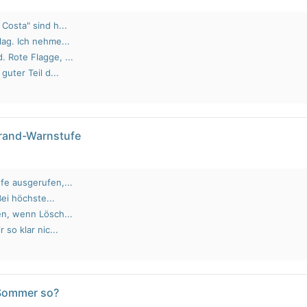
Costa" sind h...
lag. Ich nehme...
 Rote Flagge, ...
guter Teil d...
brand-Warnstufe
fe ausgerufen,...
Bei höchste...
en, wenn Lösch...
 so klar nic...
 Sommer so?