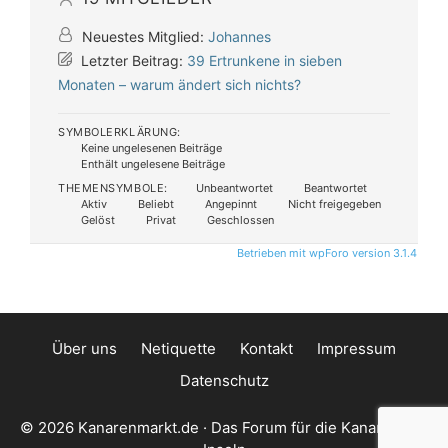
Neuestes Mitglied:
Johannes
Letzter Beitrag:
39 Ertrunkene in sieben
Monaten – warum ändert sich nichts?
SYMBOLERKLÄRUNG:
Keine ungelesenen Beiträge
Enthält ungelesene Beiträge
THEMENSYMBOLE:
Unbeantwortet
Beantwortet
Aktiv
Beliebt
Angepinnt
Nicht freigegeben
Gelöst
Privat
Geschlossen
Betrieben mit wpForo version 3.1.4
Über uns
Netiquette
Kontakt
Impressum
Datenschutz
© 2026 Kanarenmarkt.de · Das Forum für die Kanarischen