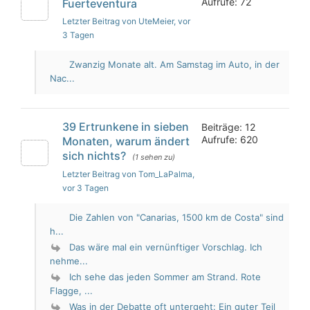
Aufrufe: 72
Fuerteventura
Letzter Beitrag von UteMeier
, vor
3 Tagen
Zwanzig Monate alt. Am Samstag im Auto, in der
Nac...
39 Ertrunkene in sieben
Beiträge: 12
Aufrufe: 620
Monaten, warum ändert
sich nichts?
(1 sehen zu)
Letzter Beitrag von Tom_LaPalma
,
vor 3 Tagen
Die Zahlen von "Canarias, 1500 km de Costa" sind
h...
Das wäre mal ein vernünftiger Vorschlag. Ich
nehme...
Ich sehe das jeden Sommer am Strand. Rote
Flagge, ...
Was in der Debatte oft untergeht: Ein guter Teil