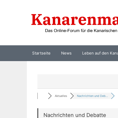
Zum
Inhalt
springen
Startseite
News
Leben auf den Kan
Aktuelles
Nachrichten und Deb...
Nachrichten und Debatte