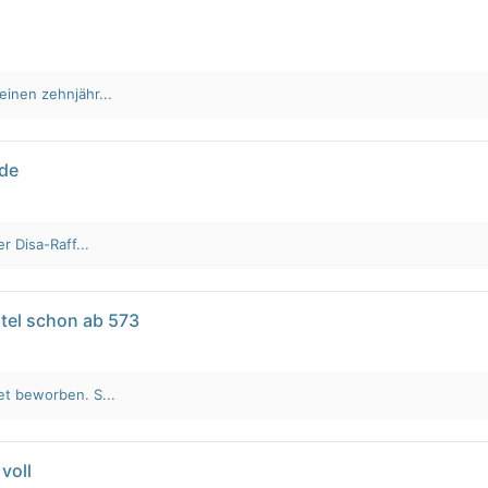
einen zehnjähr...
lde
r Disa-Raff...
tel schon ab 573
et beworben. S...
voll