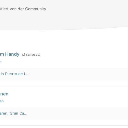
utiert von der Community.
em Handy
(2 sehen zu)
n
n Puerto de l...
nnen
den
aren. Gran Ca...