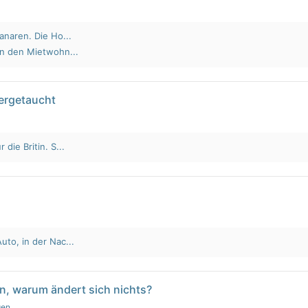
anaren. Die Ho...
an den Mietwohn...
tergetaucht
die Britin. S...
to, in der Nac...
n, warum ändert sich nichts?
gen