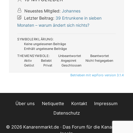
Neuestes Mitglied:
Johannes
Letzter Beitrag:
39 Ertrunkene in sieben
Monaten – warum ändert sich nichts?
SYMBOLERKLÄRUNG:
Keine ungelesenen Beiträge
Enthält ungelesene Beiträge
THEMENSYMBOLE:
Unbeantwortet
Beantwortet
Aktiv
Beliebt
Angepinnt
Nicht freigegeben
Gelöst
Privat
Geschlossen
Betrieben mit wpForo version 3.1.4
Über uns
Netiquette
Kontakt
Impressum
Datenschutz
© 2026 Kanarenmarkt.de · Das Forum für die Kanarischen