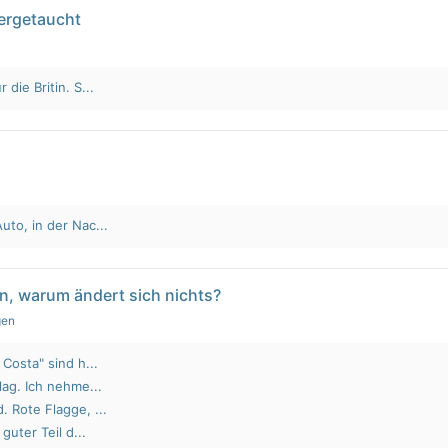
tergetaucht
die Britin. S...
to, in der Nac...
n, warum ändert sich nichts?
gen
Costa" sind h...
lag. Ich nehme...
 Rote Flagge, ...
guter Teil d...