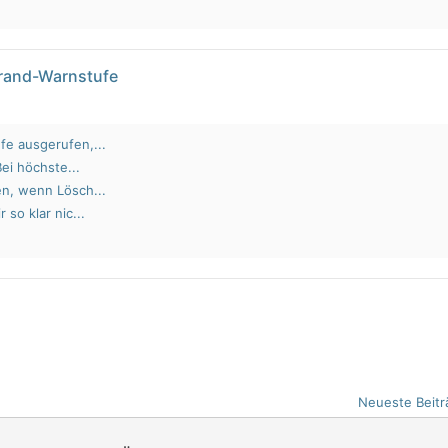
brand-Warnstufe
fe ausgerufen,...
Bei höchste...
en, wenn Lösch...
 so klar nic...
Neueste Beitr