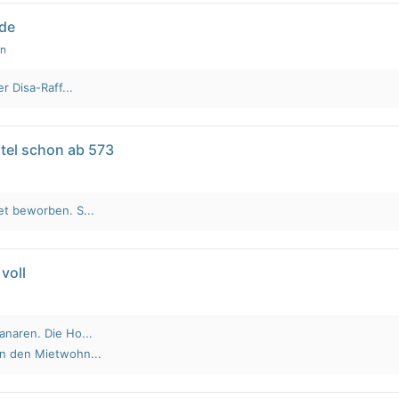
lde
en
r Disa-Raff...
tel schon ab 573
et beworben. S...
voll
anaren. Die Ho...
an den Mietwohn...