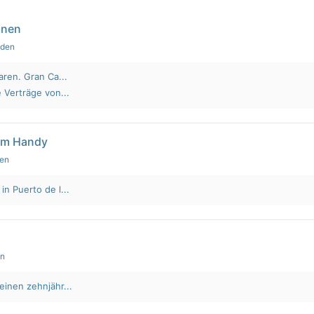
nnen
nden
aren. Gran Ca...
 Verträge von...
em Handy
den
n Puerto de l...
en
einen zehnjähr...