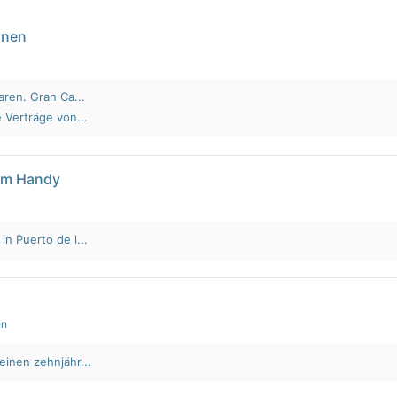
nnen
aren. Gran Ca...
 Verträge von...
em Handy
n Puerto de l...
en
einen zehnjähr...