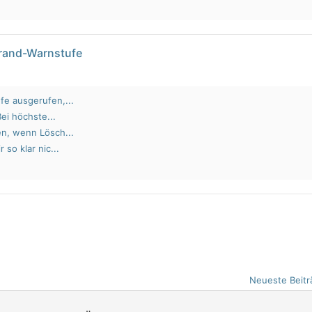
brand-Warnstufe
fe ausgerufen,...
Bei höchste...
en, wenn Lösch...
 so klar nic...
Neueste Beitr