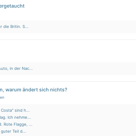
tergetaucht
die Britin. S...
to, in der Nac...
n, warum ändert sich nichts?
gen
Costa" sind h...
lag. Ich nehme...
 Rote Flagge, ...
guter Teil d...