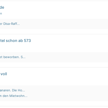
lde
en
r Disa-Raff...
tel schon ab 573
et beworben. S...
voll
anaren. Die Ho...
an den Mietwohn...