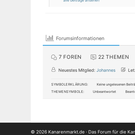
alle beiträge ansehen
Forumsinformationen
7
FOREN
22
THEMEN
Neuestes Mitglied:
Johannes
Let
SYMBOLERKLÄRUNG:
Keine ungelesenen Beitr
THEMENSYMBOLE:
Unbeantwortet
Beant
© 2026 Kanarenmarkt.de · Das Forum für die Kan