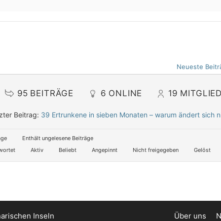
Neueste Beitr
95
BEITRÄGE
6
ONLINE
19
MITGLIE
zter Beitrag:
39 Ertrunkene in sieben Monaten – warum ändert sich n
äge
Enthält ungelesene Beiträge
wortet
Aktiv
Beliebt
Angepinnt
Nicht freigegeben
Gelöst
arischen Inseln
Über uns
N