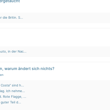
tergetaucht
die Britin. S...
to, in der Nac...
n, warum ändert sich nichts?
gen
Costa" sind h...
lag. Ich nehme...
 Rote Flagge, ...
guter Teil d...