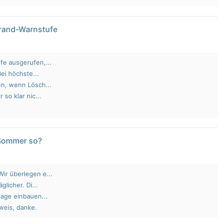
brand-Warnstufe
fe ausgerufen,...
Bei höchste...
en, wenn Lösch...
 so klar nic...
 Sommer so?
ir überlegen e...
glicher. Di...
lage einbauen...
weis, danke.