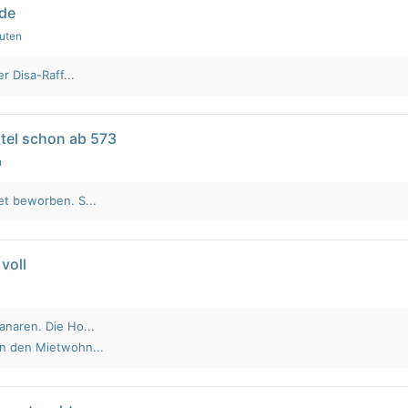
lde
nuten
r Disa-Raff...
tel schon ab 573
n
et beworben. S...
voll
anaren. Die Ho...
an den Mietwohn...