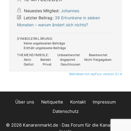
Neuestes Mitglied:
Johannes
Letzter Beitrag:
39 Ertrunkene in sieben
Monaten – warum ändert sich nichts?
SYMBOLERKLÄRUNG:
Keine ungelesenen Beiträge
Enthält ungelesene Beiträge
THEMENSYMBOLE:
Unbeantwortet
Beantwortet
Aktiv
Beliebt
Angepinnt
Nicht freigegeben
Gelöst
Privat
Geschlossen
Betrieben mit wpForo version 3.1.4
Über uns
Netiquette
Kontakt
Impressum
Datenschutz
© 2026 Kanarenmarkt.de · Das Forum für die Kanarischen