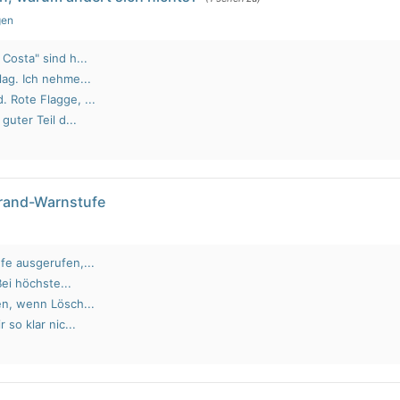
gen
Costa" sind h...
lag. Ich nehme...
 Rote Flagge, ...
guter Teil d...
brand-Warnstufe
fe ausgerufen,...
Bei höchste...
en, wenn Lösch...
 so klar nic...