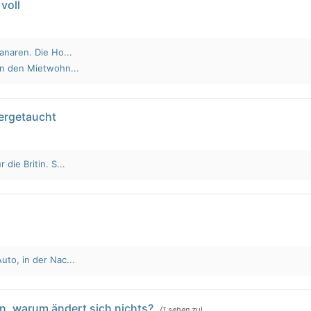
voll
anaren. Die Ho...
an den Mietwohn...
tergetaucht
die Britin. S...
to, in der Nac...
n, warum ändert sich nichts?
(1 sehen zu)