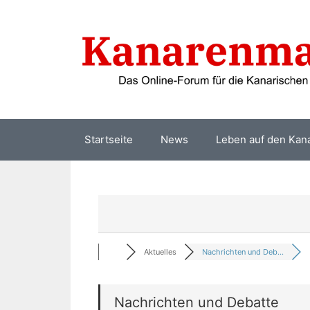
Zum
Inhalt
springen
Startseite
News
Leben auf den Kan
Aktuelles
Nachrichten und Deb...
Nachrichten und Debatte