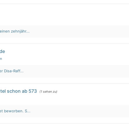
einen zehnjähr...
lde
en
r Disa-Raff...
tel schon ab 573
(1 sehen zu)
et beworben. S...