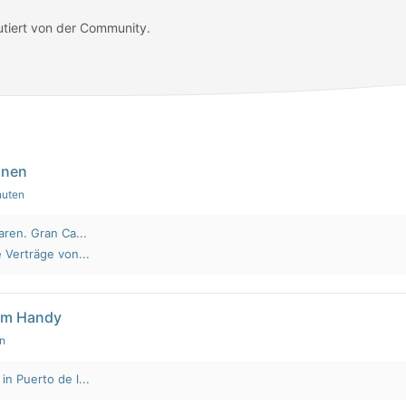
utiert von der Community.
nnen
nuten
aren. Gran Ca...
 Verträge von...
em Handy
en
n Puerto de l...