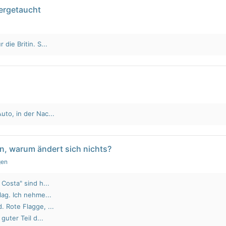
tergetaucht
die Britin. S...
to, in der Nac...
n, warum ändert sich nichts?
gen
Costa" sind h...
lag. Ich nehme...
 Rote Flagge, ...
guter Teil d...