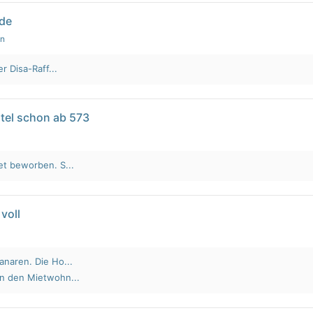
lde
en
r Disa-Raff...
tel schon ab 573
et beworben. S...
voll
anaren. Die Ho...
an den Mietwohn...