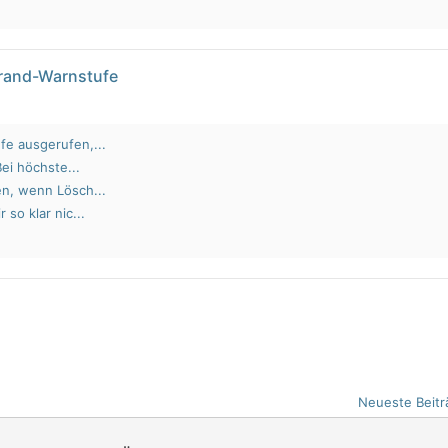
brand-Warnstufe
fe ausgerufen,...
Bei höchste...
en, wenn Lösch...
 so klar nic...
Neueste Beitr