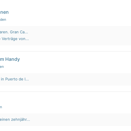
nnen
nden
aren. Gran Ca...
 Verträge von...
em Handy
den
n Puerto de l...
en
einen zehnjähr...