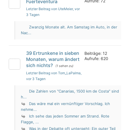
Aufrufe: 72
Fuerteventura
Letzter Beitrag von UteMeier
, vor
3 Tagen
Zwanzig Monate alt. Am Samstag im Auto, in der
Nac...
39 Ertrunkene in sieben
Beiträge: 12
Aufrufe: 620
Monaten, warum ändert
sich nichts?
(1 sehen zu)
Letzter Beitrag von Tom_LaPalma
,
vor 3 Tagen
Die Zahlen von "Canarias, 1500 km de Costa" sind
h...
Das wäre mal ein vernünftiger Vorschlag. Ich
nehme...
Ich sehe das jeden Sommer am Strand. Rote
Flagge, ...
Was in der Debatte oft untergeht: Ein guter Teil