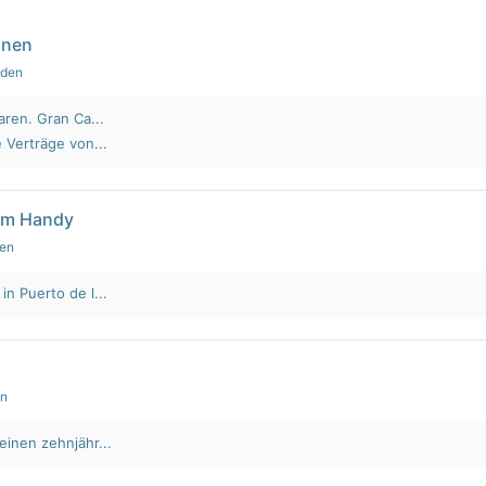
nnen
nden
aren. Gran Ca...
 Verträge von...
em Handy
den
n Puerto de l...
en
einen zehnjähr...