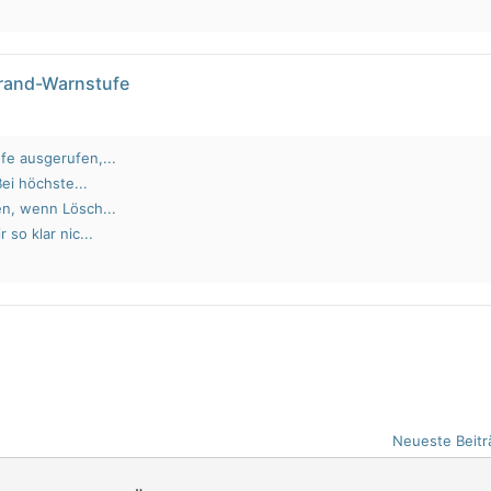
brand-Warnstufe
fe ausgerufen,...
Bei höchste...
en, wenn Lösch...
 so klar nic...
Neueste Beitr