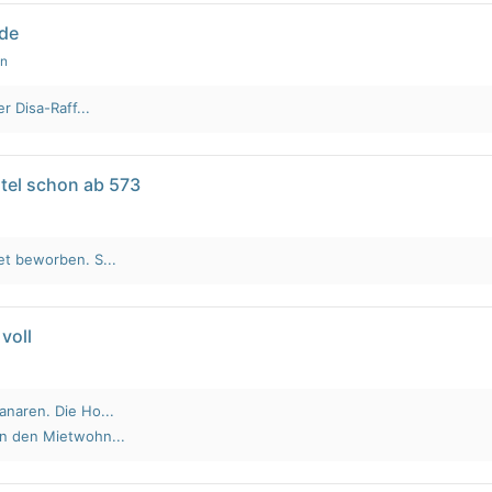
lde
en
r Disa-Raff...
tel schon ab 573
et beworben. S...
voll
anaren. Die Ho...
an den Mietwohn...