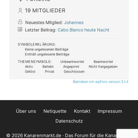
19
MITGLIEDER
Neuestes Mitglied:
Johannes
Letzter Beitrag:
Cabo Blanco heute Nacht
SYMBOLERKLÄRUNG:
Keine ungelesenen Beiträge
Enthält ungelesene Beiträge
THEMENSYMBOLE:
Unbeantwortet
Beantwortet
Aktiv
Beliebt
Angepinnt
Nicht freigegeben
Gelöst
Privat
Geschlossen
Betrieben mit wpForo version 3.1.4
Über uns
Netiquette
Kontakt
Impressum
Datenschutz
© 2026 Kanarenmarkt.de · Das Forum für die Kanarischen