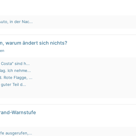
to, in der Nac...
n, warum ändert sich nichts?
gen
Costa" sind h...
lag. Ich nehme...
 Rote Flagge, ...
guter Teil d...
brand-Warnstufe
fe ausgerufen,...