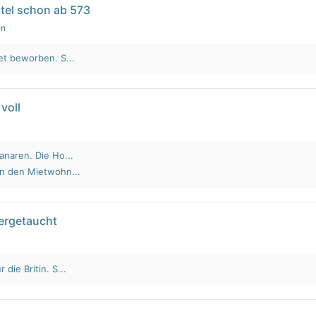
tel schon ab 573
en
et beworben. S...
voll
anaren. Die Ho...
an den Mietwohn...
tergetaucht
die Britin. S...