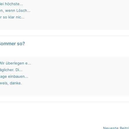
Bei höchste...
en, wenn Lösch...
 so klar nic...
 Sommer so?
ir überlegen e...
glicher. Di...
lage einbauen...
weis, danke.
Neueste Beitr