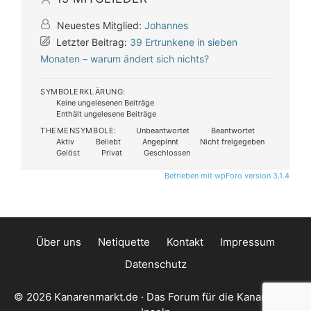
Neuestes Mitglied:
Johannes
Letzter Beitrag:
39 Ertrunkene in sieben
Monaten – warum ändert sich nichts?
SYMBOLERKLÄRUNG:
Keine ungelesenen Beiträge
Enthält ungelesene Beiträge
THEMENSYMBOLE:
Unbeantwortet
Beantwortet
Aktiv
Beliebt
Angepinnt
Nicht freigegeben
Gelöst
Privat
Geschlossen
Betrieben mit wpForo version 3.1.4
Über uns
Netiquette
Kontakt
Impressum
Datenschutz
© 2026 Kanarenmarkt.de · Das Forum für die Kanarischen