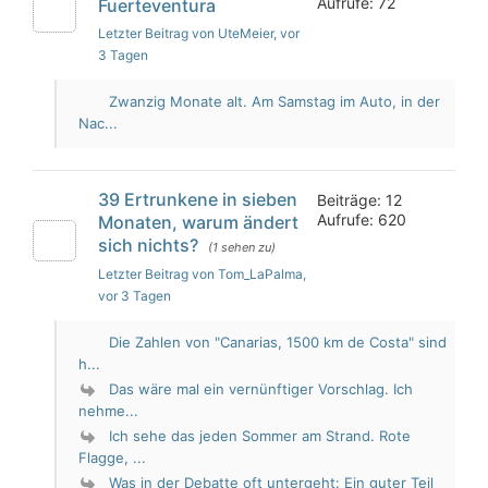
Aufrufe: 72
Fuerteventura
Letzter Beitrag von UteMeier
, vor
3 Tagen
Zwanzig Monate alt. Am Samstag im Auto, in der
Nac...
39 Ertrunkene in sieben
Beiträge: 12
Aufrufe: 620
Monaten, warum ändert
sich nichts?
(1 sehen zu)
Letzter Beitrag von Tom_LaPalma
,
vor 3 Tagen
Die Zahlen von "Canarias, 1500 km de Costa" sind
h...
Das wäre mal ein vernünftiger Vorschlag. Ich
nehme...
Ich sehe das jeden Sommer am Strand. Rote
Flagge, ...
Was in der Debatte oft untergeht: Ein guter Teil