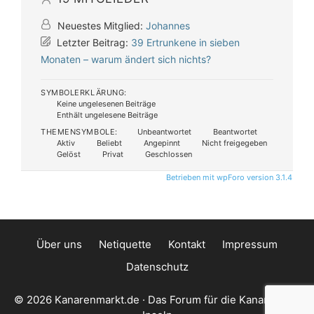
Neuestes Mitglied:
Johannes
Letzter Beitrag:
39 Ertrunkene in sieben
Monaten – warum ändert sich nichts?
SYMBOLERKLÄRUNG:
Keine ungelesenen Beiträge
Enthält ungelesene Beiträge
THEMENSYMBOLE:
Unbeantwortet
Beantwortet
Aktiv
Beliebt
Angepinnt
Nicht freigegeben
Gelöst
Privat
Geschlossen
Betrieben mit wpForo version 3.1.4
Über uns
Netiquette
Kontakt
Impressum
Datenschutz
© 2026 Kanarenmarkt.de · Das Forum für die Kanarischen