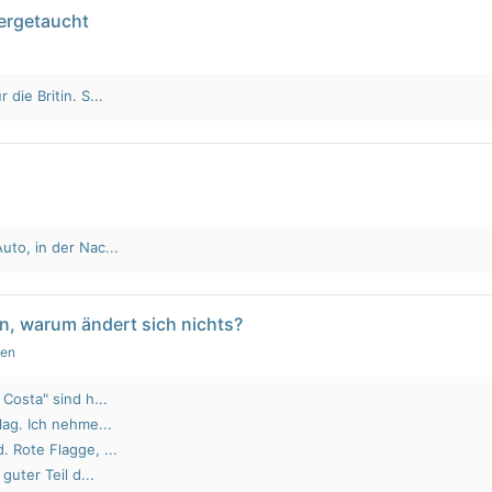
tergetaucht
die Britin. S...
to, in der Nac...
n, warum ändert sich nichts?
gen
Costa" sind h...
lag. Ich nehme...
 Rote Flagge, ...
guter Teil d...