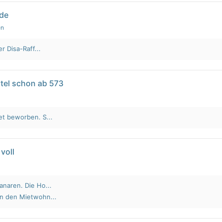
lde
en
r Disa-Raff...
tel schon ab 573
et beworben. S...
voll
anaren. Die Ho...
an den Mietwohn...