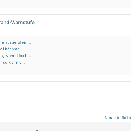
brand-Warnstufe
fe ausgerufen,...
Bei höchste...
en, wenn Lösch...
 so klar nic...
Neueste Beitr