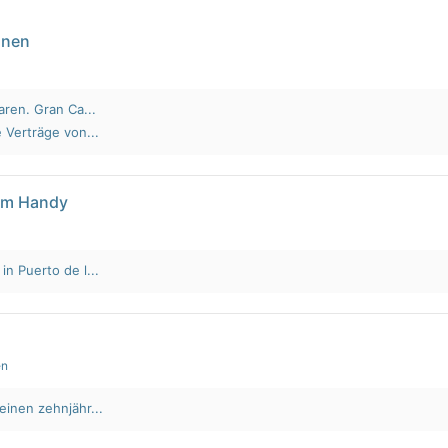
nnen
aren. Gran Ca...
 Verträge von...
em Handy
n Puerto de l...
en
einen zehnjähr...