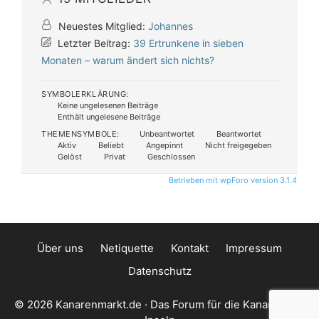
Neuestes Mitglied:
Johannes
Letzter Beitrag:
39 Ertrunkene in sieben
Monaten – warum ändert sich nichts?
SYMBOLERKLÄRUNG:
Keine ungelesenen Beiträge
Enthält ungelesene Beiträge
THEMENSYMBOLE:
Unbeantwortet
Beantwortet
Aktiv
Beliebt
Angepinnt
Nicht freigegeben
Gelöst
Privat
Geschlossen
Betrieben mit wpForo version 3.1.4
Über uns
Netiquette
Kontakt
Impressum
Datenschutz
© 2026 Kanarenmarkt.de · Das Forum für die Kanarischen