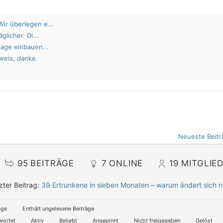
ir überlegen e...
glicher. Di...
lage einbauen...
weis, danke.
Neueste Beitr
95
BEITRÄGE
7
ONLINE
19
MITGLIE
zter Beitrag:
39 Ertrunkene in sieben Monaten – warum ändert sich n
äge
Enthält ungelesene Beiträge
wortet
Aktiv
Beliebt
Angepinnt
Nicht freigegeben
Gelöst