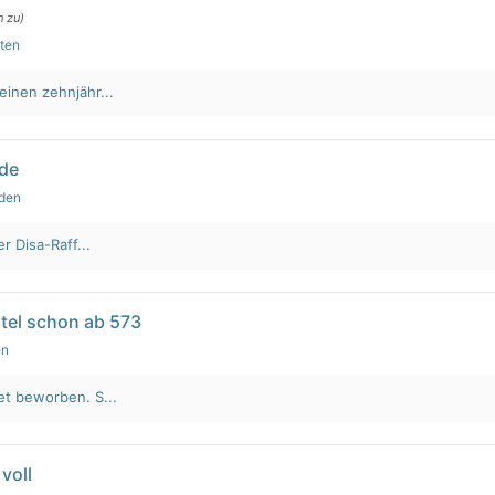
n zu)
uten
einen zehnjähr...
lde
nden
r Disa-Raff...
tel schon ab 573
en
et beworben. S...
voll