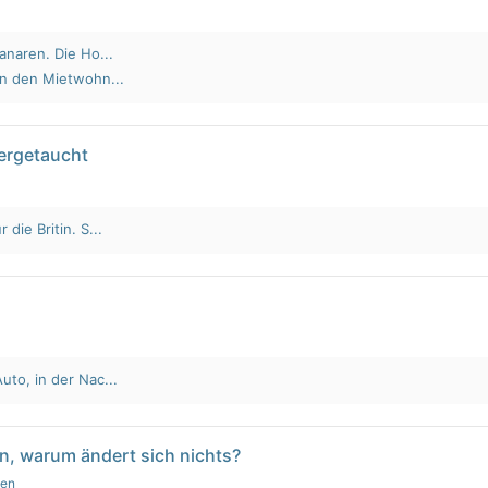
anaren. Die Ho...
an den Mietwohn...
tergetaucht
die Britin. S...
to, in der Nac...
n, warum ändert sich nichts?
gen