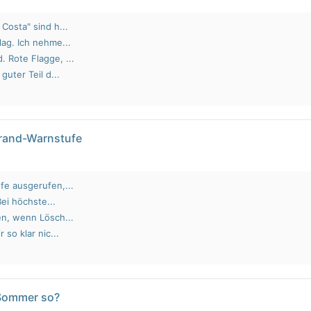
Costa" sind h...
lag. Ich nehme...
 Rote Flagge, ...
guter Teil d...
brand-Warnstufe
fe ausgerufen,...
Bei höchste...
en, wenn Lösch...
 so klar nic...
 Sommer so?