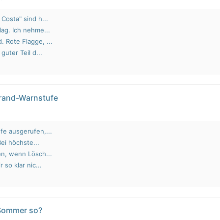
Costa" sind h...
lag. Ich nehme...
 Rote Flagge, ...
guter Teil d...
brand-Warnstufe
fe ausgerufen,...
Bei höchste...
en, wenn Lösch...
 so klar nic...
 Sommer so?