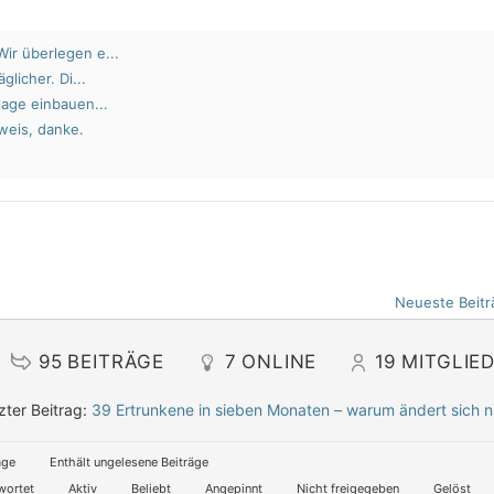
ir überlegen e...
glicher. Di...
lage einbauen...
weis, danke.
Neueste Beitr
95
BEITRÄGE
7
ONLINE
19
MITGLIE
zter Beitrag:
39 Ertrunkene in sieben Monaten – warum ändert sich n
äge
Enthält ungelesene Beiträge
wortet
Aktiv
Beliebt
Angepinnt
Nicht freigegeben
Gelöst