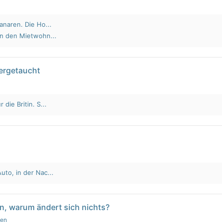
anaren. Die Ho...
an den Mietwohn...
tergetaucht
die Britin. S...
to, in der Nac...
n, warum ändert sich nichts?
gen