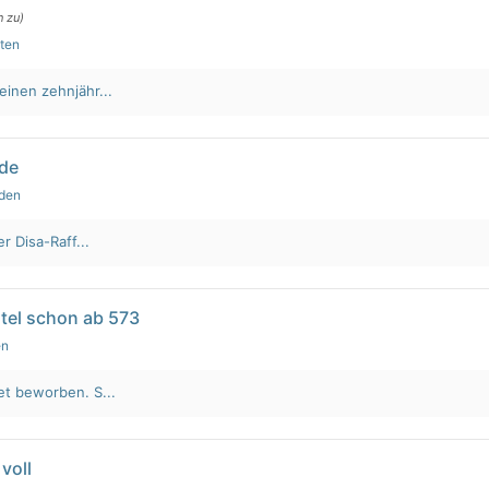
n zu)
uten
einen zehnjähr...
lde
nden
r Disa-Raff...
tel schon ab 573
en
et beworben. S...
voll