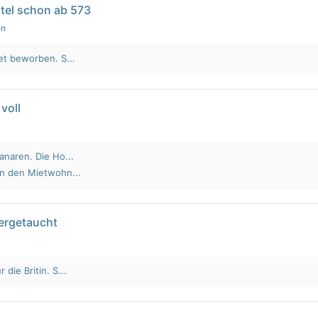
tel schon ab 573
en
et beworben. S...
voll
anaren. Die Ho...
an den Mietwohn...
tergetaucht
die Britin. S...