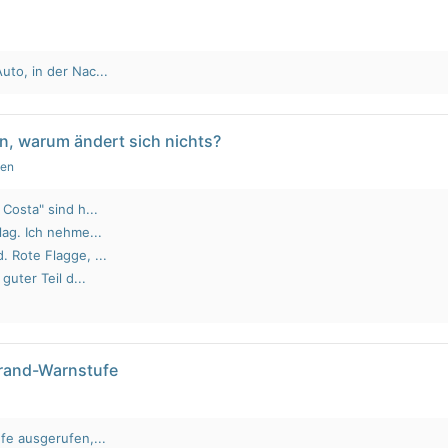
to, in der Nac...
n, warum ändert sich nichts?
gen
Costa" sind h...
lag. Ich nehme...
 Rote Flagge, ...
guter Teil d...
brand-Warnstufe
fe ausgerufen,...