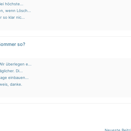
Bei höchste...
en, wenn Lösch...
 so klar nic...
 Sommer so?
ir überlegen e...
glicher. Di...
lage einbauen...
weis, danke.
Neueste Beitr