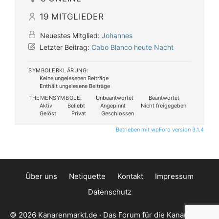
19
MITGLIEDER
Neuestes Mitglied:
Johannes
Letzter Beitrag:
Cabo Blanco heute Nacht
SYMBOLERKLÄRUNG:
Keine ungelesenen Beiträge
Enthält ungelesene Beiträge
THEMENSYMBOLE:
Unbeantwortet
Beantwortet
Aktiv
Beliebt
Angepinnt
Nicht freigegeben
Gelöst
Privat
Geschlossen
Betrieben mit wpForo version 3.1.4
Über uns
Netiquette
Kontakt
Impressum
Datenschutz
© 2026 Kanarenmarkt.de · Das Forum für die Kanarischen