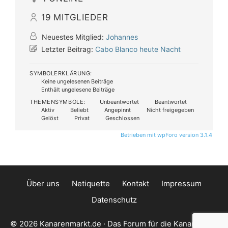
19
MITGLIEDER
Neuestes Mitglied:
Johannes
Letzter Beitrag:
Cabo Blanco heute Nacht
SYMBOLERKLÄRUNG:
Keine ungelesenen Beiträge
Enthält ungelesene Beiträge
THEMENSYMBOLE:
Unbeantwortet
Beantwortet
Aktiv
Beliebt
Angepinnt
Nicht freigegeben
Gelöst
Privat
Geschlossen
Betrieben mit wpForo version 3.1.4
Über uns
Netiquette
Kontakt
Impressum
Datenschutz
© 2026 Kanarenmarkt.de · Das Forum für die Kanarischen