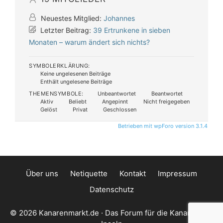
Neuestes Mitglied:
Johannes
Letzter Beitrag:
39 Ertrunkene in sieben
Monaten – warum ändert sich nichts?
SYMBOLERKLÄRUNG:
Keine ungelesenen Beiträge
Enthält ungelesene Beiträge
THEMENSYMBOLE:
Unbeantwortet
Beantwortet
Aktiv
Beliebt
Angepinnt
Nicht freigegeben
Gelöst
Privat
Geschlossen
Betrieben mit wpForo version 3.1.4
Über uns
Netiquette
Kontakt
Impressum
Datenschutz
© 2026 Kanarenmarkt.de · Das Forum für die Kanarischen