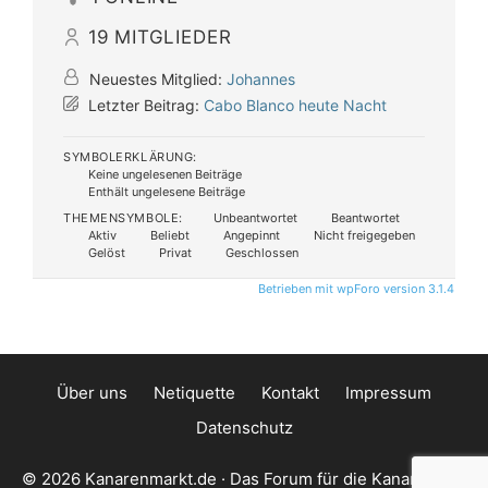
19
MITGLIEDER
Neuestes Mitglied:
Johannes
Letzter Beitrag:
Cabo Blanco heute Nacht
SYMBOLERKLÄRUNG:
Keine ungelesenen Beiträge
Enthält ungelesene Beiträge
THEMENSYMBOLE:
Unbeantwortet
Beantwortet
Aktiv
Beliebt
Angepinnt
Nicht freigegeben
Gelöst
Privat
Geschlossen
Betrieben mit wpForo version 3.1.4
Über uns
Netiquette
Kontakt
Impressum
Datenschutz
© 2026 Kanarenmarkt.de · Das Forum für die Kanarischen