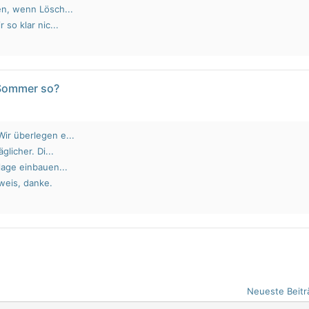
en, wenn Lösch...
 so klar nic...
 Sommer so?
ir überlegen e...
glicher. Di...
lage einbauen...
weis, danke.
Neueste Beitr