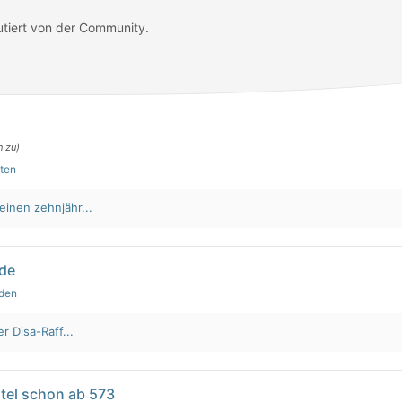
utiert von der Community.
n zu)
uten
einen zehnjähr...
lde
nden
r Disa-Raff...
tel schon ab 573