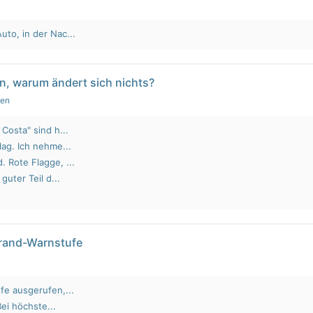
to, in der Nac...
n, warum ändert sich nichts?
gen
Costa" sind h...
lag. Ich nehme...
 Rote Flagge, ...
guter Teil d...
brand-Warnstufe
fe ausgerufen,...
Bei höchste...