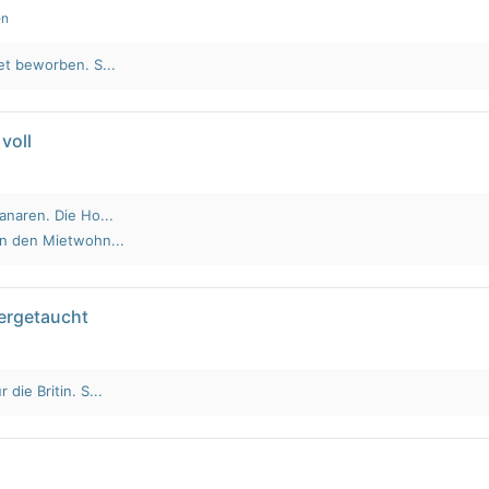
en
et beworben. S...
voll
anaren. Die Ho...
an den Mietwohn...
tergetaucht
die Britin. S...