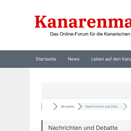
Zum
Inhalt
springen
Startseite
News
Leben auf den Kan
Aktuelles
Nachrichten und Deb...
Nachrichten und Debatte