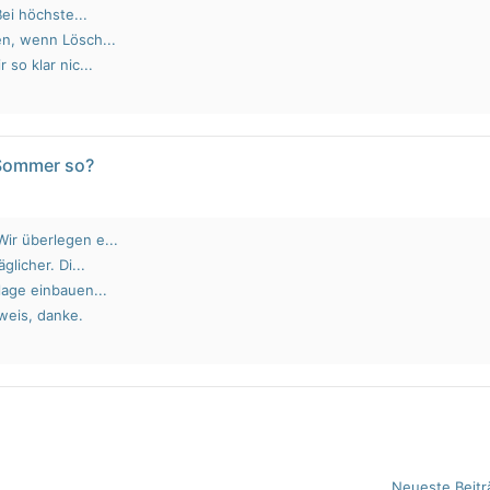
Bei höchste...
en, wenn Lösch...
 so klar nic...
 Sommer so?
ir überlegen e...
glicher. Di...
lage einbauen...
weis, danke.
Neueste Beitr