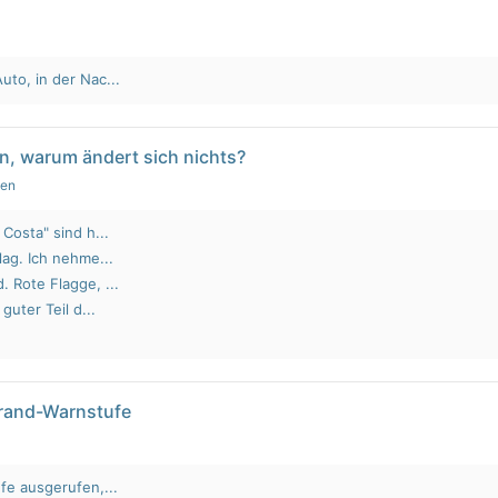
to, in der Nac...
n, warum ändert sich nichts?
gen
Costa" sind h...
lag. Ich nehme...
 Rote Flagge, ...
guter Teil d...
brand-Warnstufe
fe ausgerufen,...