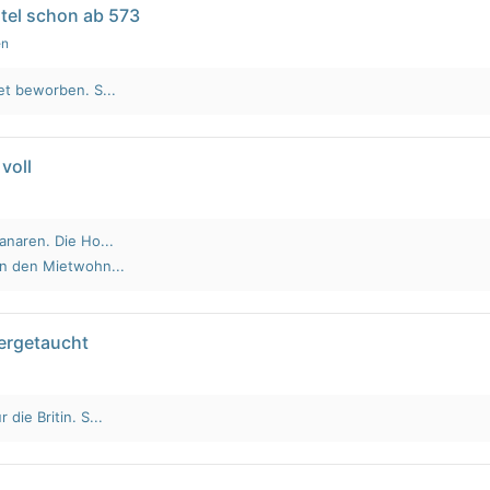
tel schon ab 573
en
et beworben. S...
voll
anaren. Die Ho...
an den Mietwohn...
tergetaucht
die Britin. S...