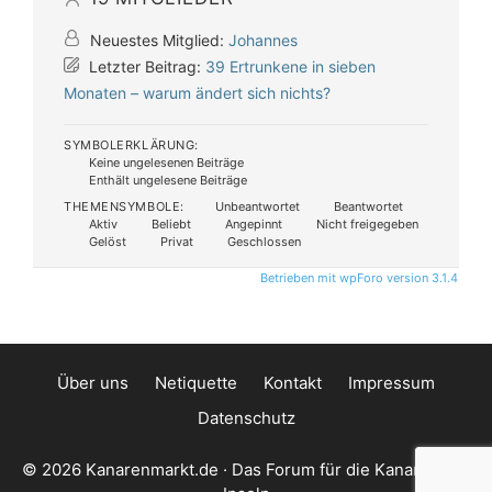
Neuestes Mitglied:
Johannes
Letzter Beitrag:
39 Ertrunkene in sieben
Monaten – warum ändert sich nichts?
SYMBOLERKLÄRUNG:
Keine ungelesenen Beiträge
Enthält ungelesene Beiträge
THEMENSYMBOLE:
Unbeantwortet
Beantwortet
Aktiv
Beliebt
Angepinnt
Nicht freigegeben
Gelöst
Privat
Geschlossen
Betrieben mit wpForo version 3.1.4
Über uns
Netiquette
Kontakt
Impressum
Datenschutz
© 2026 Kanarenmarkt.de · Das Forum für die Kanarischen