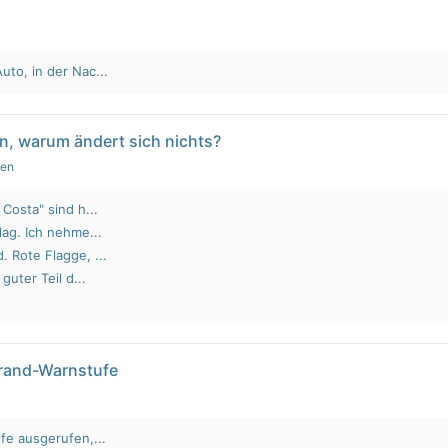
to, in der Nac...
n, warum ändert sich nichts?
gen
Costa" sind h...
lag. Ich nehme...
 Rote Flagge, ...
guter Teil d...
brand-Warnstufe
fe ausgerufen,...