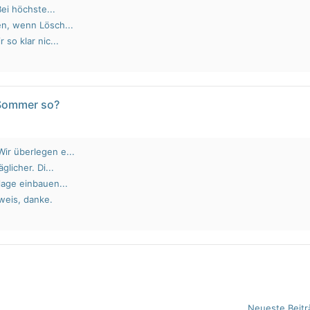
Bei höchste...
en, wenn Lösch...
 so klar nic...
 Sommer so?
ir überlegen e...
glicher. Di...
lage einbauen...
weis, danke.
Neueste Beitr