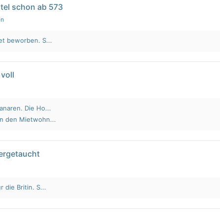
tel schon ab 573
en
et beworben. S...
voll
anaren. Die Ho...
an den Mietwohn...
tergetaucht
die Britin. S...