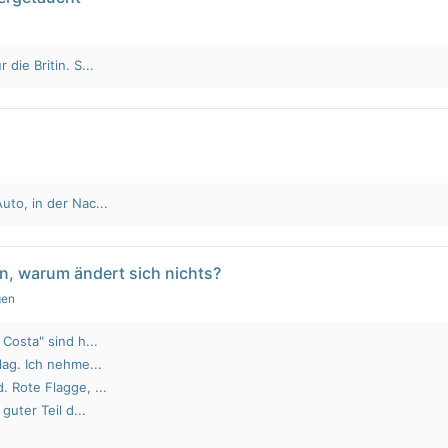
die Britin. S...
to, in der Nac...
n, warum ändert sich nichts?
gen
Costa" sind h...
lag. Ich nehme...
 Rote Flagge, ...
guter Teil d...