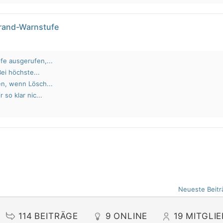
brand-Warnstufe
fe ausgerufen,...
Bei höchste...
en, wenn Lösch...
 so klar nic...
Neueste Beitr
114
BEITRÄGE
9
ONLINE
19
MITGLI