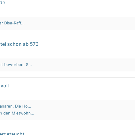
lde
r Disa-Raff...
tel schon ab 573
et beworben. S...
voll
anaren. Die Ho...
an den Mietwohn...
tergetaucht