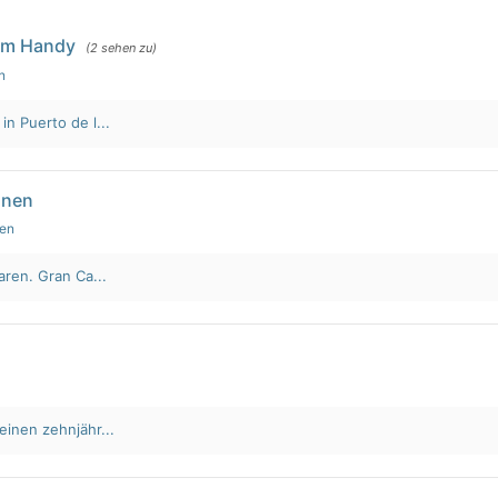
em Handy
(2 sehen zu)
n
n Puerto de l...
nnen
den
aren. Gran Ca...
einen zehnjähr...