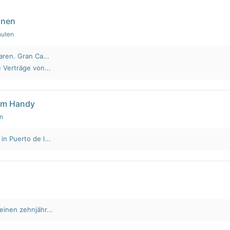
nnen
nuten
aren. Gran Ca...
 Verträge von...
em Handy
en
n Puerto de l...
einen zehnjähr...