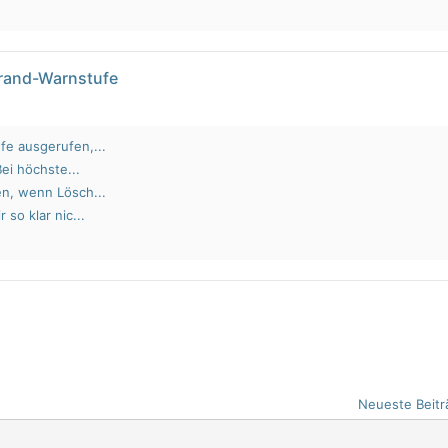
brand-Warnstufe
fe ausgerufen,...
Bei höchste...
en, wenn Lösch...
 so klar nic...
Neueste Beitr