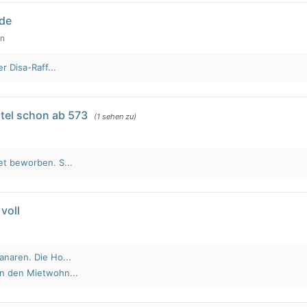
lde
en
r Disa-Raff...
tel schon ab 573
(1 sehen zu)
et beworben. S...
voll
anaren. Die Ho...
an den Mietwohn...