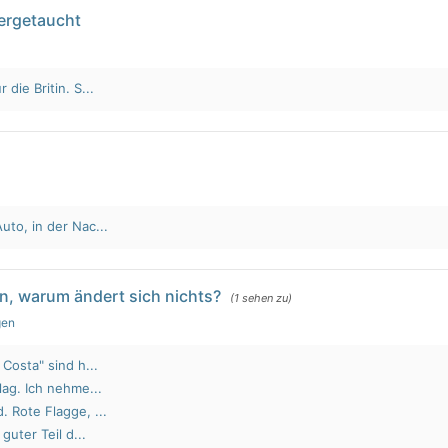
tergetaucht
die Britin. S...
to, in der Nac...
n, warum ändert sich nichts?
(1 sehen zu)
gen
Costa" sind h...
lag. Ich nehme...
 Rote Flagge, ...
guter Teil d...