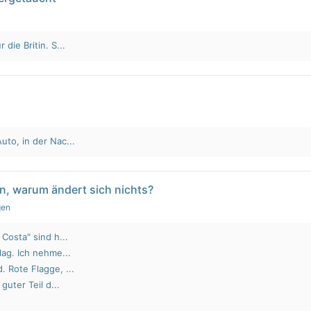
die Britin. S...
to, in der Nac...
n, warum ändert sich nichts?
gen
Costa" sind h...
lag. Ich nehme...
 Rote Flagge, ...
guter Teil d...