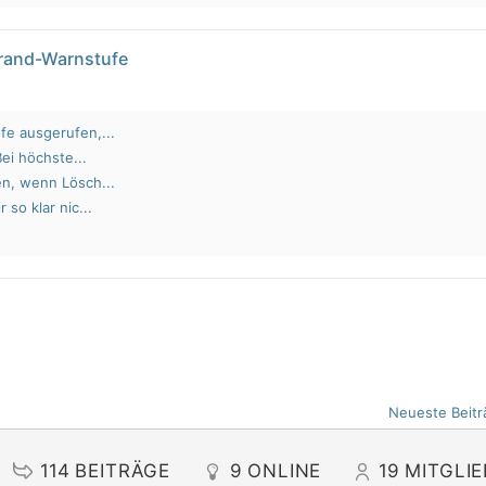
brand-Warnstufe
fe ausgerufen,...
Bei höchste...
en, wenn Lösch...
 so klar nic...
Neueste Beitr
114
BEITRÄGE
9
ONLINE
19
MITGLI