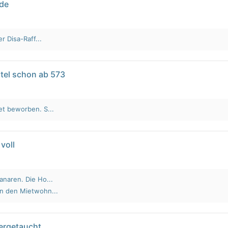
lde
r Disa-Raff...
tel schon ab 573
et beworben. S...
voll
anaren. Die Ho...
an den Mietwohn...
tergetaucht