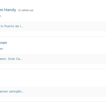
em Handy
(2 sehen zu)
n
n Puerto de l...
nnen
den
aren. Gran Ca...
einen zehnjähr...