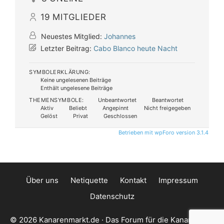
19
MITGLIEDER
Neuestes Mitglied:
Johannes
Letzter Beitrag:
Cabo Blanco heute Nacht
SYMBOLERKLÄRUNG:
Keine ungelesenen Beiträge
Enthält ungelesene Beiträge
THEMENSYMBOLE:
Unbeantwortet
Beantwortet
Aktiv
Beliebt
Angepinnt
Nicht freigegeben
Gelöst
Privat
Geschlossen
Betrieben mit wpForo version 3.1.4
Über uns
Netiquette
Kontakt
Impressum
Datenschutz
© 2026 Kanarenmarkt.de · Das Forum für die Kanarischen