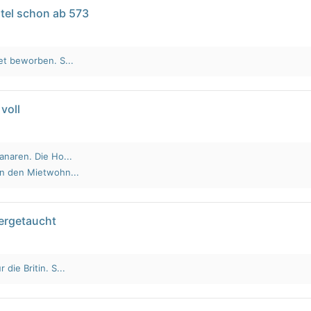
tel schon ab 573
et beworben. S...
voll
anaren. Die Ho...
an den Mietwohn...
tergetaucht
die Britin. S...