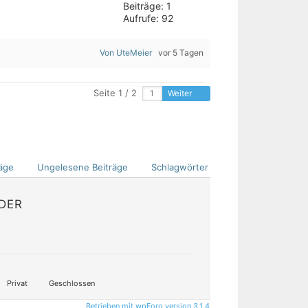
Beiträge: 1
Aufrufe: 92
Von UteMeier
vor 5 Tagen
Seite 1 / 2
Weiter
äge
Ungelesene Beiträge
Schlagwörter
EDER
Privat
Geschlossen
Betrieben mit wpForo version 3.1.4