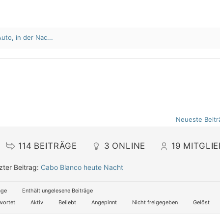
to, in der Nac...
Neueste Beitr
114
BEITRÄGE
3
ONLINE
19
MITGLI
zter Beitrag:
Cabo Blanco heute Nacht
äge
Enthält ungelesene Beiträge
wortet
Aktiv
Beliebt
Angepinnt
Nicht freigegeben
Gelöst