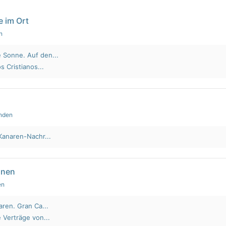
e im Ort
n
 Sonne. Auf den...
s Cristianos...
unden
Kanaren-Nachr...
nnen
en
aren. Gran Ca...
 Verträge von...