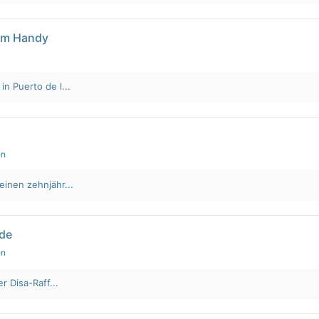
em Handy
n Puerto de l...
en
einen zehnjähr...
lde
en
r Disa-Raff...