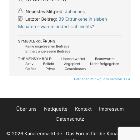
Neuestes Mitglied:
Johannes
Letzter Beitrag:
39 Ertrunkene in sieben
Monaten – warum ändert sich nichts?
SYMBOLERKLÄRUNG:
Keine ungelesenen Beiträge
Enthält ungelesene Beiträge
THEMENSYMBOLE:
Unbeantwortet
Beantwortet
Aktiv
Beliebt
Angepinnt
Nicht freigegeben
Gelöst
Privat
Geschlossen
Betrieben mit wpForo version 3.1.4
Über uns
Netiquette
Kontakt
Impressum
Datenschutz
© 2026 Kanarenmarkt.de · Das Forum für die Kanarischen