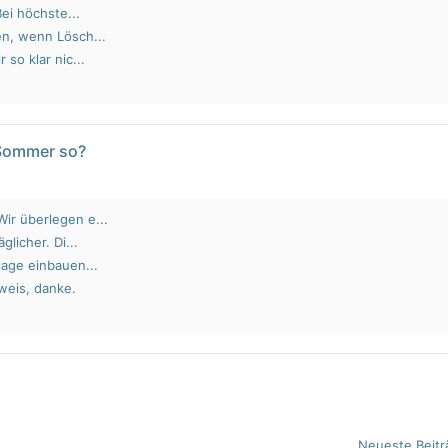
Bei höchste...
en, wenn Lösch...
 so klar nic...
 Sommer so?
ir überlegen e...
glicher. Di...
lage einbauen...
weis, danke.
Neueste Beitr