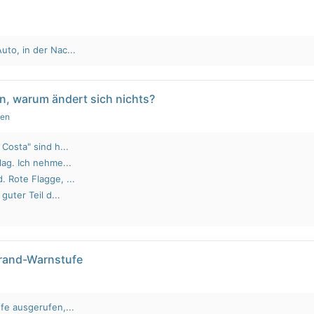
to, in der Nac...
n, warum ändert sich nichts?
gen
Costa" sind h...
lag. Ich nehme...
 Rote Flagge, ...
guter Teil d...
brand-Warnstufe
fe ausgerufen,...