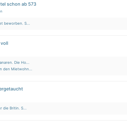
tel schon ab 573
en
et beworben. S...
voll
anaren. Die Ho...
an den Mietwohn...
tergetaucht
die Britin. S...