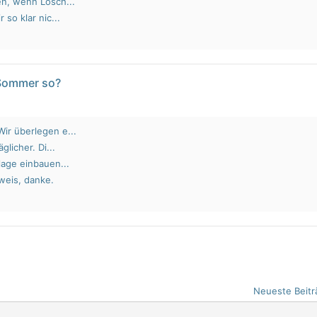
en, wenn Lösch...
 so klar nic...
 Sommer so?
ir überlegen e...
glicher. Di...
lage einbauen...
weis, danke.
Neueste Beitr