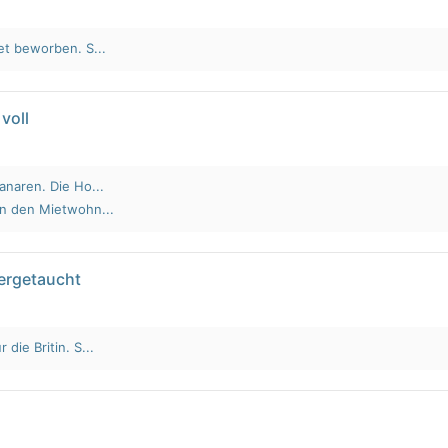
et beworben. S...
voll
anaren. Die Ho...
an den Mietwohn...
tergetaucht
die Britin. S...