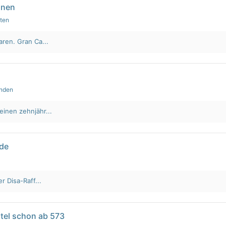
nnen
uten
aren. Gran Ca...
unden
einen zehnjähr...
lde
r Disa-Raff...
tel schon ab 573