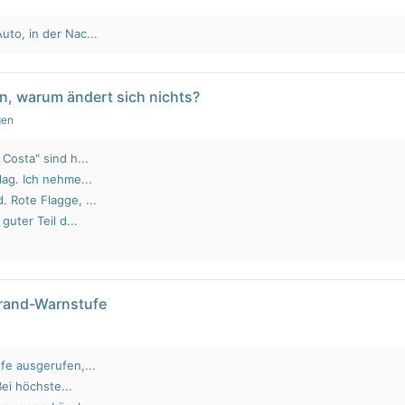
to, in der Nac...
n, warum ändert sich nichts?
gen
Costa" sind h...
lag. Ich nehme...
 Rote Flagge, ...
guter Teil d...
brand-Warnstufe
fe ausgerufen,...
Bei höchste...