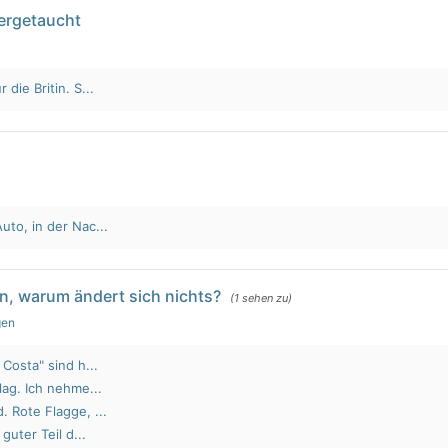
tergetaucht
die Britin. S...
to, in der Nac...
n, warum ändert sich nichts?
(1 sehen zu)
gen
Costa" sind h...
lag. Ich nehme...
 Rote Flagge, ...
guter Teil d...