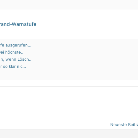
brand-Warnstufe
fe ausgerufen,...
Bei höchste...
en, wenn Lösch...
 so klar nic...
Neueste Beitr