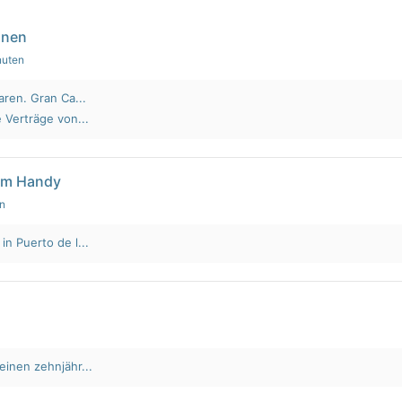
nnen
nuten
aren. Gran Ca...
 Verträge von...
em Handy
en
n Puerto de l...
einen zehnjähr...