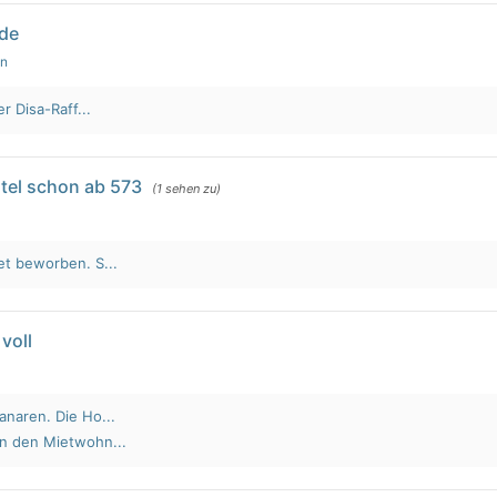
lde
en
r Disa-Raff...
tel schon ab 573
(1 sehen zu)
et beworben. S...
voll
anaren. Die Ho...
an den Mietwohn...