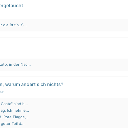
tergetaucht
die Britin. S...
to, in der Nac...
n, warum ändert sich nichts?
gen
Costa" sind h...
lag. Ich nehme...
 Rote Flagge, ...
guter Teil d...