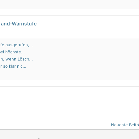
brand-Warnstufe
fe ausgerufen,...
Bei höchste...
en, wenn Lösch...
 so klar nic...
Neueste Beitr