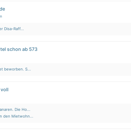
lde
en
r Disa-Raff...
tel schon ab 573
et beworben. S...
voll
anaren. Die Ho...
an den Mietwohn...