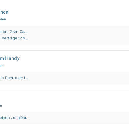
nnen
nden
aren. Gran Ca...
 Verträge von...
em Handy
den
n Puerto de l...
en
einen zehnjähr...