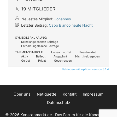
19
MITGLIEDER
Neuestes Mitglied:
Johannes
Letzter Beitrag:
Cabo Blanco heute Nacht
SYMBOLERKLÄRUNG:
Keine ungelesenen Beiträge
Enthält ungelesene Beiträge
THEMENSYMBOLE:
Unbeantwortet
Beantwortet
Aktiv
Beliebt
Angepinnt
Nicht freigegeben
Gelöst
Privat
Geschlossen
Betrieben mit wpForo version 3.1.4
Über uns
Netiquette
Kontakt
Impressum
Datenschutz
© 2026 Kanarenmarkt.de · Das Forum für die Kanarischen