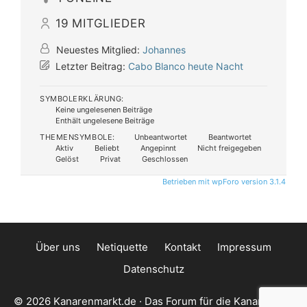
19
MITGLIEDER
Neuestes Mitglied:
Johannes
Letzter Beitrag:
Cabo Blanco heute Nacht
SYMBOLERKLÄRUNG:
Keine ungelesenen Beiträge
Enthält ungelesene Beiträge
THEMENSYMBOLE:
Unbeantwortet
Beantwortet
Aktiv
Beliebt
Angepinnt
Nicht freigegeben
Gelöst
Privat
Geschlossen
Betrieben mit wpForo version 3.1.4
Über uns
Netiquette
Kontakt
Impressum
Datenschutz
© 2026 Kanarenmarkt.de · Das Forum für die Kanarischen