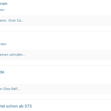
nnen
uten
aren. Gran Ca...
unden
einen zehnjähr...
lde
r Disa-Raff...
tel schon ab 573