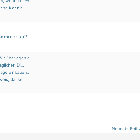
en, wenn Lösch...
 so klar nic...
 Sommer so?
ir überlegen e...
glicher. Di...
lage einbauen...
weis, danke.
Neueste Beitr