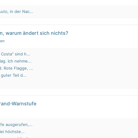
to, in der Nac...
n, warum ändert sich nichts?
gen
Costa" sind h...
lag. Ich nehme...
 Rote Flagge, ...
guter Teil d...
brand-Warnstufe
fe ausgerufen,...
Bei höchste...