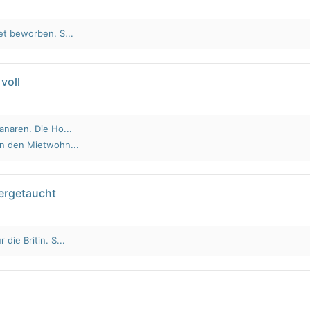
et beworben. S...
voll
anaren. Die Ho...
an den Mietwohn...
tergetaucht
die Britin. S...