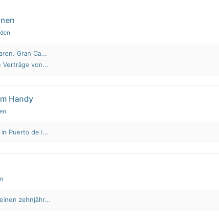
nnen
nden
aren. Gran Ca...
 Verträge von...
em Handy
den
n Puerto de l...
en
einen zehnjähr...