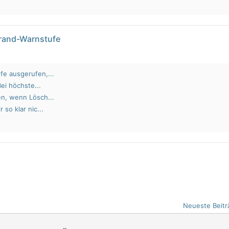
brand-Warnstufe
fe ausgerufen,...
Bei höchste...
en, wenn Lösch...
 so klar nic...
Neueste Beitr