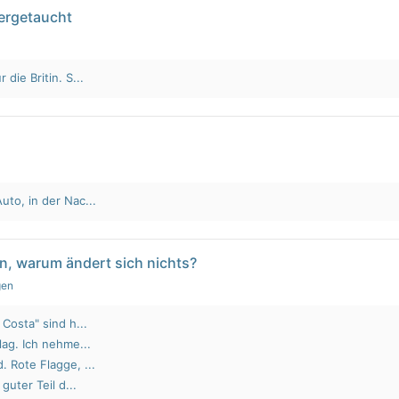
tergetaucht
die Britin. S...
to, in der Nac...
n, warum ändert sich nichts?
gen
Costa" sind h...
lag. Ich nehme...
 Rote Flagge, ...
guter Teil d...