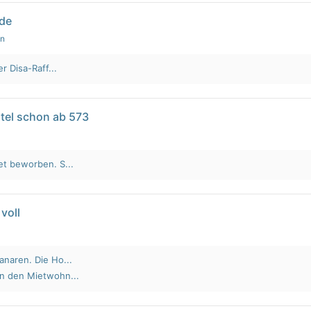
lde
en
r Disa-Raff...
tel schon ab 573
et beworben. S...
voll
anaren. Die Ho...
an den Mietwohn...