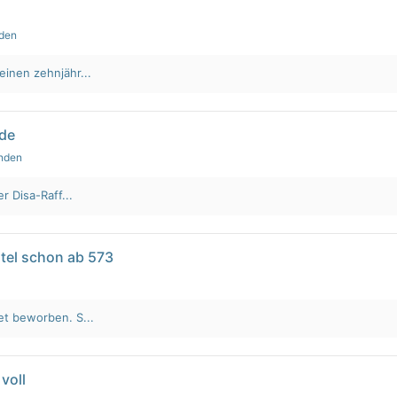
nden
einen zehnjähr...
lde
unden
r Disa-Raff...
tel schon ab 573
et beworben. S...
voll