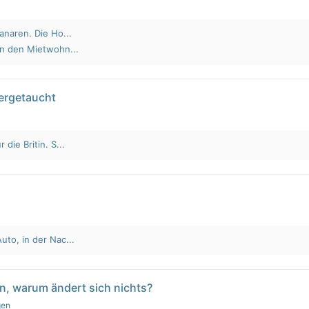
anaren. Die Ho...
an den Mietwohn...
tergetaucht
die Britin. S...
to, in der Nac...
n, warum ändert sich nichts?
gen