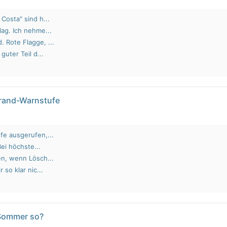
Costa" sind h...
lag. Ich nehme...
 Rote Flagge, ...
guter Teil d...
brand-Warnstufe
fe ausgerufen,...
Bei höchste...
en, wenn Lösch...
 so klar nic...
 Sommer so?