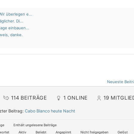
ir überlegen e...
glicher. Di...
lage einbauen...
weis, danke.
Neueste Beitr
114
BEITRÄGE
1
ONLINE
19
MITGLIE
zter Beitrag:
Cabo Blanco heute Nacht
äge
Enthält ungelesene Beiträge
wortet
Aktiv
Beliebt
Angepinnt
Nicht freigegeben
Gelöst