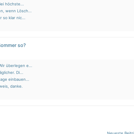
Bei höchste...
en, wenn Lösch...
 so klar nic...
 Sommer so?
ir überlegen e...
glicher. Di...
lage einbauen...
weis, danke.
Neueste Beitr