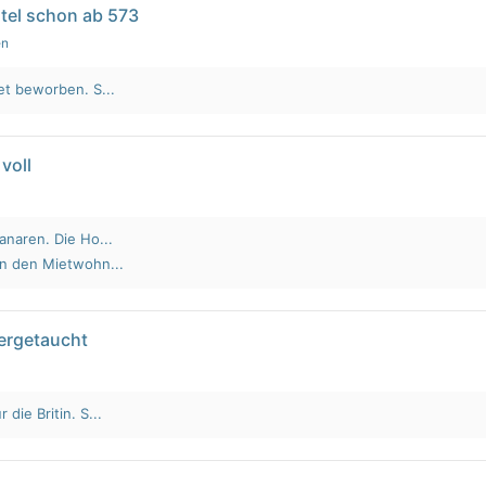
tel schon ab 573
en
et beworben. S...
voll
anaren. Die Ho...
an den Mietwohn...
tergetaucht
die Britin. S...