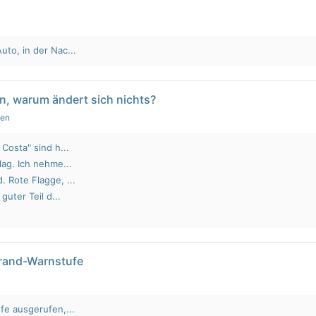
to, in der Nac...
n, warum ändert sich nichts?
gen
Costa" sind h...
lag. Ich nehme...
 Rote Flagge, ...
guter Teil d...
brand-Warnstufe
fe ausgerufen,...