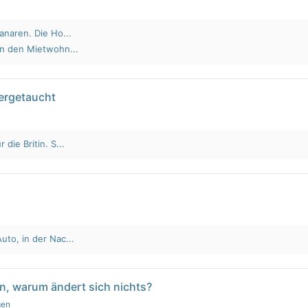
anaren. Die Ho...
an den Mietwohn...
tergetaucht
die Britin. S...
to, in der Nac...
n, warum ändert sich nichts?
gen