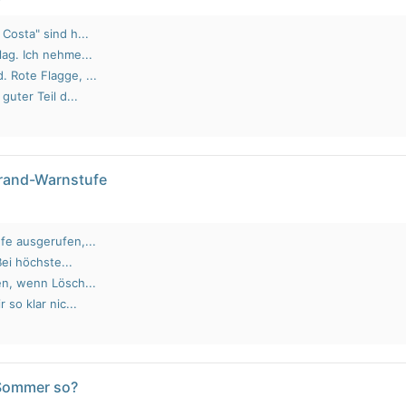
Costa" sind h...
lag. Ich nehme...
 Rote Flagge, ...
guter Teil d...
brand-Warnstufe
fe ausgerufen,...
Bei höchste...
en, wenn Lösch...
 so klar nic...
 Sommer so?