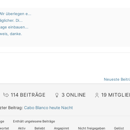
ir überlegen e...
glicher. Di...
lage einbauen...
weis, danke.
Neueste Beitr
114
BEITRÄGE
3
ONLINE
19
MITGLI
zter Beitrag:
Cabo Blanco heute Nacht
äge
Enthält ungelesene Beiträge
wortet
Aktiv
Beliebt
Angepinnt
Nicht freigegeben
Gelöst