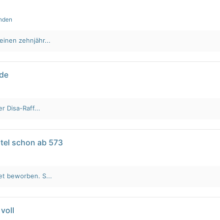
unden
einen zehnjähr...
lde
r Disa-Raff...
tel schon ab 573
et beworben. S...
voll