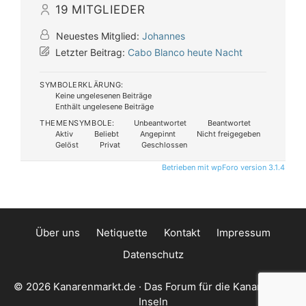
19
MITGLIEDER
Neuestes Mitglied:
Johannes
Letzter Beitrag:
Cabo Blanco heute Nacht
SYMBOLERKLÄRUNG:
Keine ungelesenen Beiträge
Enthält ungelesene Beiträge
THEMENSYMBOLE:
Unbeantwortet
Beantwortet
Aktiv
Beliebt
Angepinnt
Nicht freigegeben
Gelöst
Privat
Geschlossen
Betrieben mit wpForo version 3.1.4
Über uns
Netiquette
Kontakt
Impressum
Datenschutz
© 2026 Kanarenmarkt.de · Das Forum für die Kanarischen
Inseln