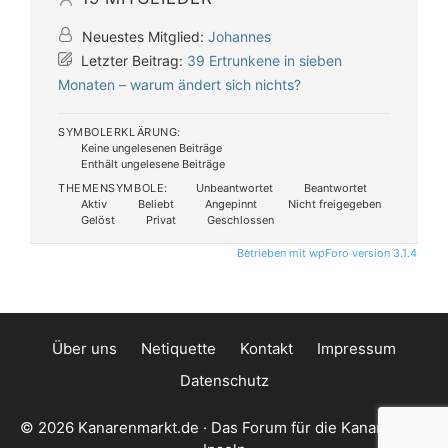
Neuestes Mitglied:
Johannes
Letzter Beitrag:
39 Ertrunkene in sieben
Monaten – warum ändert sich nichts?
SYMBOLERKLÄRUNG:
Keine ungelesenen Beiträge
Enthält ungelesene Beiträge
THEMENSYMBOLE:
Unbeantwortet
Beantwortet
Aktiv
Beliebt
Angepinnt
Nicht freigegeben
Gelöst
Privat
Geschlossen
Betrieben mit wpForo version 3.1.4
Über uns
Netiquette
Kontakt
Impressum
Datenschutz
© 2026 Kanarenmarkt.de · Das Forum für die Kanarischen